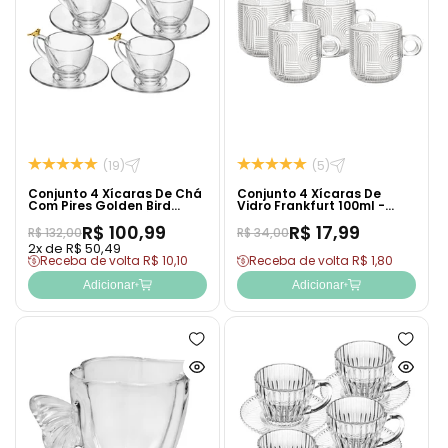
produto
produto
de
de
rapidamente
rapida
desejos
desejo
(19)
(5)
Conjunto 4 Xícaras De Chá
Conjunto 4 Xícaras De
Com Pires Golden Bird
Vidro Frankfurt 100ml -
180ml Cristal Ecológico -
Wolff
R$ 100,99
R$ 17,99
Wolff
R$ 132,00
R$ 34,00
2x de R$ 50,49
Receba de volta R$ 10,10
Receba de volta R$ 1,80
Adicionar
Adicionar
Adicionar
Adicion
à
à
Ver
Ver
lista
lista
produto
produto
de
de
rapidamente
rapida
desejos
desejo