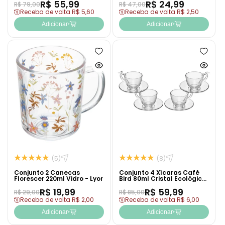
R$ 55,99
R$ 24,99
R$ 79,00
R$ 47,00
Receba de volta R$ 5,60
Receba de volta R$ 2,50
Adicionar
Adicionar
Adicionar
Adicion
à
à
Ver
Ver
lista
lista
produto
produto
de
de
rapidamente
rapida
desejos
desejo
(5)
(8)
Conjunto 2 Canecas
Conjunto 4 Xícaras Café
Florescer 220ml Vidro - Lyor
Bird 80ml Cristal Ecológico
- Wolff
R$ 19,99
R$ 59,99
R$ 29,00
R$ 85,00
Receba de volta R$ 2,00
Receba de volta R$ 6,00
Adicionar
Adicionar