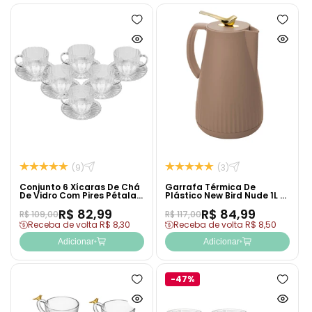
Adicionar
Adicion
à
à
Ver
Ver
lista
lista
produto
produto
de
de
rapidamente
rapida
desejos
desejo
(9)
(3)
Conjunto 6 Xícaras De Chá
Garrafa Térmica De
De Vidro Com Pires Pétala
Plástico New Bird Nude 1L -
200ml - Wolff
Wolff
R$ 82,99
R$ 84,99
R$ 109,00
R$ 117,00
Receba de volta R$ 8,30
Receba de volta R$ 8,50
Adicionar
Adicionar
-47%
Adicionar
Adicion
à
à
Ver
Ver
lista
lista