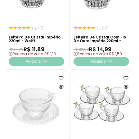
(15)
(17)
Leiteira De Cristal Império
Leiteira De Cristal Com Fio
220ml - Wolff
De Ouro Império 220ml -
Wolff
R$ 11,89
R$ 14,99
R$ 17,00
R$ 28,00
Receba de volta R$ 1,19
Receba de volta R$ 1,50
Adicionar
Adicionar
Adicionar
Adicion
à
à
Ver
Ver
lista
lista
produto
produto
de
de
rapidamente
rapida
desejos
desejo