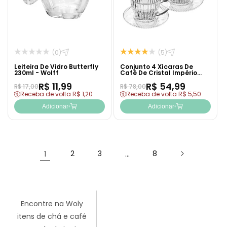
(0)
(5)
Leiteira De Vidro Butterfly
Conjunto 4 Xícaras De
230ml - Wolff
Café De Cristal Império
110ml - Wolff
R$ 11,99
R$ 54,99
R$ 17,00
R$ 78,00
Receba de volta R$ 1,20
Receba de volta R$ 5,50
Adicionar
Adicionar
1
2
3
…
8
Encontre na Woly
itens de chá e café