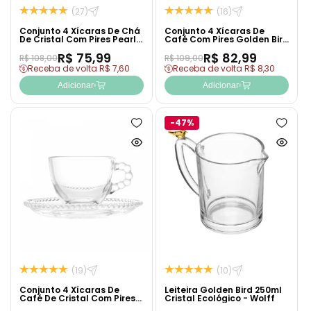
(27)
(16)
Conjunto 4 Xícaras De Chá
Conjunto 4 Xícaras De
De Cristal Com Pires Pearl
Café Com Pires Golden Bird
180ml - Wolff
80ml Cristal Ecológico -
R$ 75,99
R$ 82,99
Wolff
R$ 108,00
R$ 109,00
Receba de volta R$ 7,60
Receba de volta R$ 8,30
Adicionar
Adicionar
-47%
Adicionar
Adicion
à
à
Ver
Ver
lista
lista
produto
produto
de
de
rapidamente
rapida
desejos
desejo
(19)
(10)
Conjunto 4 Xícaras De
Leiteira Golden Bird 250ml
Café De Cristal Com Pires
Cristal Ecológico - Wolff
Pearl 80ml - Wolff