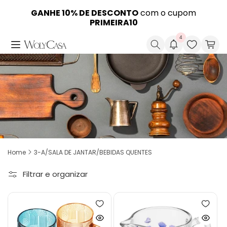
Pular
para o
A loja oficial das marcas
GANHE 10% DE DESCONTO
WOLFF
com o cupom
,
LYOR
e
ROJEMAC
GANHE MAIS 5% DE DESCONTO
Em até
12x SEM JUROS
no PIX
conteúdo
PROFISSIONAL
PRIMEIRA10
4
Pesquisar
Carr
Home
3-A/SALA DE JANTAR/BEBIDAS QUENTES
Filtrar e organizar
Adicionar
Adicion
à
à
Ver
Ver
lista
lista