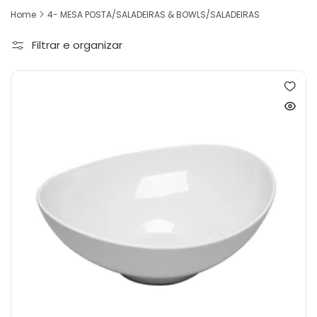
Home
4- MESA POSTA/SALADEIRAS & BOWLS/SALADEIRAS
Filtrar e organizar
Adicio
à
Ver
lista
produt
de
rapida
desejo