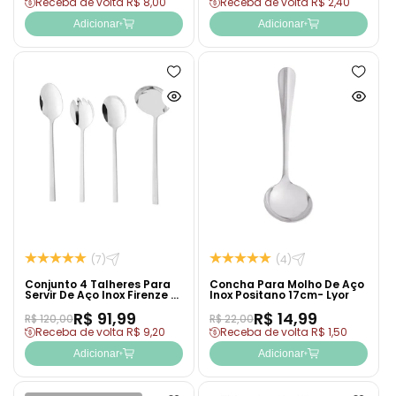
Receba de volta R$ 8,00
Receba de volta R$ 2,40
Adicionar
Adicionar
Adicionar
Adicion
à
à
Ver
Ver
lista
lista
produto
produto
de
de
rapidamente
rapida
desejos
desejo
(7)
(4)
Conjunto 4 Talheres Para
Concha Para Molho De Aço
Servir De Aço Inox Firenze -
Inox Positano 17cm- Lyor
Wolff
R$ 91,99
R$ 14,99
R$ 120,00
R$ 22,00
Receba de volta R$ 9,20
Receba de volta R$ 1,50
Adicionar
Adicionar