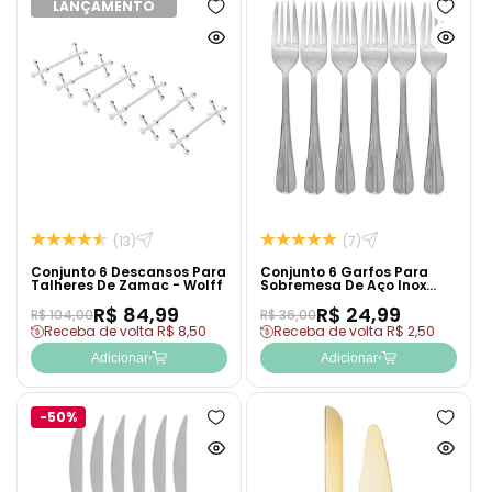
LANÇAMENTO
Adicionar
Adicion
à
à
Ver
Ver
lista
lista
produto
produto
de
de
rapidamente
rapida
desejos
desejo
(13)
(7)
Conjunto 6 Descansos Para
Conjunto 6 Garfos Para
Talheres De Zamac - Wolff
Sobremesa De Aço Inox
Positano 16cm - Lyor
R$ 84,99
R$ 24,99
R$ 104,00
R$ 36,00
Receba de volta R$ 8,50
Receba de volta R$ 2,50
Adicionar
Adicionar
-50%
Adicionar
Adicion
à
à
Ver
Ver
lista
lista
produto
produto
de
de
rapidamente
rapida
desejos
desejo