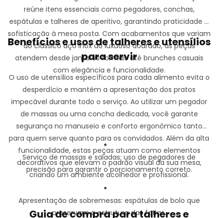
reúne itens essenciais como pegadores, conchas,
espátulas e talheres de aperitivo, garantindo praticidade e
sofisticação à mesa posta. Com acabamentos que variam
Benefícios e usos de talheres e utensílios
do clássico aço inox ao luxuoso dourado, as peças
para servir
atendem desde jantares formais até brunches casuais
com elegância e funcionalidade.
O uso de utensílios específicos para cada alimento evita o
desperdício e mantém a apresentação dos pratos
impecável durante todo o serviço. Ao utilizar um pegador
de massas ou uma concha dedicada, você garante
segurança no manuseio e conforto ergonômico tanto
para quem serve quanto para os convidados. Além da alta
funcionalidade, estas peças atuam como elementos
Serviço de massas e saladas:
uso de pegadores de
decorativos que elevam o padrão visual da sua mesa,
precisão para garantir o porcionamento correto.
criando um ambiente acolhedor e profissional.
Apresentação de sobremesas:
espátulas de bolo que
Guia de compra para talheres e
preservam a estrutura das fatias.