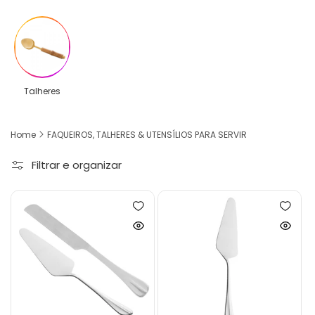
Talheres
Home
FAQUEIROS, TALHERES & UTENSÍLIOS PARA SERVIR
Filtrar e organizar
Adicionar
Adicion
à
à
Ver
Ver
lista
lista
produto
produto
de
de
rapidamente
rapida
desejos
desejo