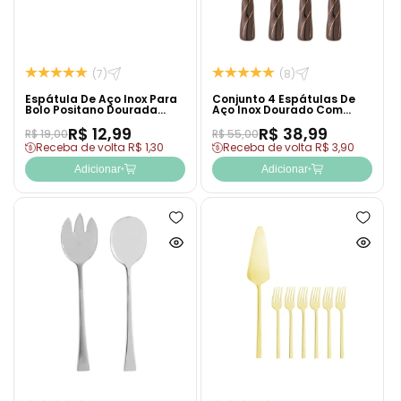
(7)
(8)
Espátula De Aço Inox Para
Conjunto 4 Espátulas De
Bolo Positano Dourada
Aço Inox Dourado Com
25cm- Lyor
Cabo De Cerâmica Preto -
R$ 12,99
R$ 38,99
Wolff
R$ 19,00
R$ 55,00
Receba de volta R$ 1,30
Receba de volta R$ 3,90
Adicionar
Adicionar
Adicionar
Adicion
à
à
Ver
Ver
lista
lista
produto
produto
de
de
rapidamente
rapida
desejos
desejo