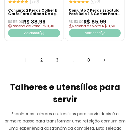
(7)
(5)
Conjunto 2 Peças Colher E
Conjunto 7 Peças Espátula
Garfo Para Salada De Aço
Para Bolo E 6 Garfos Para
Inox Berna - Wolff
Sobremesa Firenze
R$ 38,99
R$ 85,99
Dourado Aço Inox - Wolff
R$ 55,00
R$ 113,00
Receba de volta R$ 3,90
Receba de volta R$ 8,60
Adicionar
Adicionar
1
2
3
…
8
Talheres e utensílios para
servir
Escolher os
talheres e utensílios para servir
ideais é o
primeiro passo para transformar uma refeição comum em
uma experiência gastronômica completa. Esta seleção