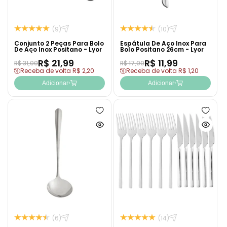
(9)
(10)
Conjunto 2 Peças Para Bolo
Espátula De Aço Inox Para
De Aço Inox Positano - Lyor
Bolo Positano 26cm - Lyor
R$ 21,99
R$ 11,99
R$ 31,00
R$ 17,00
Receba de volta R$ 2,20
Receba de volta R$ 1,20
Adicionar
Adicionar
Adicionar
Adicion
à
à
Ver
Ver
lista
lista
produto
produto
de
de
rapidamente
rapida
desejos
desejo
(6)
(14)