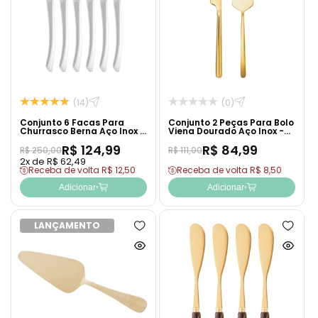
(14)
(0)
Conjunto 6 Facas Para
Conjunto 2 Peças Para Bolo
Churrasco Berna Aço Inox -
Viena Dourado Aço Inox -
Wolff
Wolff
R$ 124,99
R$ 84,99
R$ 250,00
R$ 111,00
2x de R$ 62,49
Receba de volta R$ 12,50
Receba de volta R$ 8,50
Adicionar
Adicionar
LANÇAMENTO
Adicionar
Adicion
à
à
Ver
Ver
lista
lista
produto
produto
de
de
rapidamente
rapida
desejos
desejo