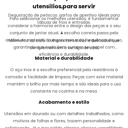
utensílios para servir
Degustação de petiscos:
garfos de aperitivo ideais para
Para selecionar os melhores utensílios, é fundamental
tábuas de frios e entradas.
considerar a harmonia entre o design das peças e o seu
conjunto de jantar atual. A escolha correta passa pela
análise do material, da ergonomia e da frequência de uso,
Momento do café:
colheres temáticas e delicadas que
garantindo que cada item cumpra seu papel com
complementam o serviço de chá.
eficiência e durabilidade.
Material e durabilidade
O aço inox é a escolha preferencial pela resistência à
corrosão e facilidade de limpeza. Peças com este material
mantêm o brilho por mais tempo e são ideais para o uso
constante na cozinha e na mesa.
Acabamento e estilo
Utensílios em dourado ou com detalhes trabalhados, como
motivos de folhas e flores, trazem personalidade e