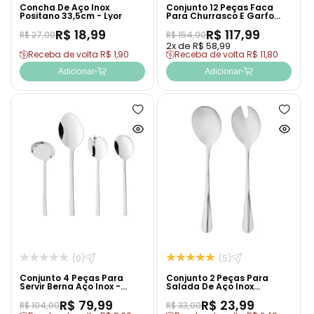
Concha De Aço Inox
Conjunto 12 Peças Faca
Positano 33,5cm - Lyor
Para Churrasco E Garfo
Para Mesa Firenze Aço Inox
R$ 18,99
R$ 117,99
- Wolff
R$ 27,00
R$ 154,00
2x de R$ 58,99
Receba de volta R$ 1,90
Receba de volta R$ 11,80
Adicionar
Adicionar
Adicionar
Adicion
à
à
Ver
Ver
lista
lista
produto
produto
de
de
rapidamente
rapida
desejos
desejo
(0)
(5)
Conjunto 4 Peças Para
Conjunto 2 Peças Para
Servir Berna Aço Inox -
Salada De Aço Inox
Wolff
Positano - Lyor
R$ 79,99
R$ 23,99
R$ 104,00
R$ 33,00