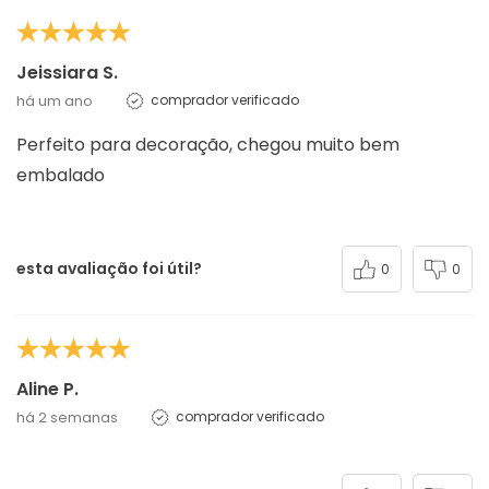
Jeissiara S.
há um ano
comprador verificado
Perfeito para decoração, chegou muito bem
embalado
esta avaliação foi útil?
0
0
Aline P.
há 2 semanas
comprador verificado