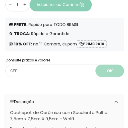
Adicionar ao Carrinho
Diminuir
Aumentar
a
a
quantidade
quantidade
🚚
FRETE:
Rápido para TODO BRASIL
de
de
Cachepot
Cachepot
🔄️
TROCA:
Rápida e Garantida
de
de
Cerâmica
Cerâmica
🎁
10% OFF:
na 1ª Compra, cupom
PRIMEIRA10
com
com
Suculenta
Suculenta
Consulte prazos e valores
Palha
Palha
7,5cm
7,5cm
OK
x
x
7,5cm
7,5cm
X
X
9,5cm
9,5cm
-
-
Descrição
Wolff
Wolff
Cachepot de Cerâmica com Suculenta Palha
7,5cm x 7,5cm X 9,5cm - Wolff