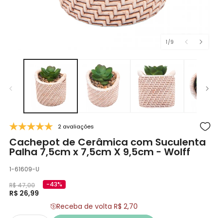
de
1
/
9
Abrir
Ab
mídia
m
1
2
na
n
janela
j
modal
m
2 avaliações
Cachepot de Cerâmica com Suculenta
Palha 7,5cm x 7,5cm X 9,5cm - Wolff
SKU:
1-61609-U
Preço
Preço
-43%
R$ 47,00
promocional
R$ 26,99
normal
Receba de volta R$ 2,70