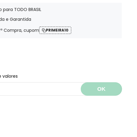
idade
o para TODO BRASIL
da e Garantida
ca
e
1ª Compra, cupom
PRIMEIRA10
erm
do
e valores
OK