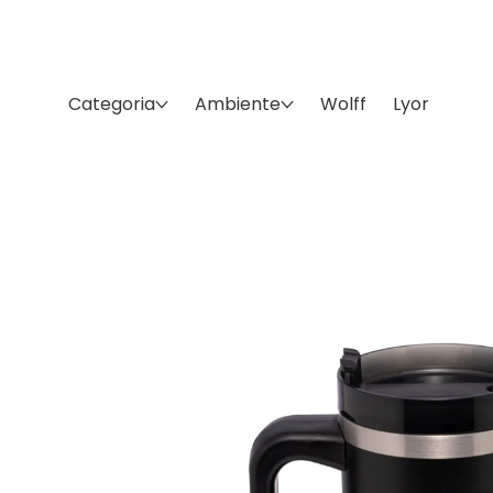
Pular
para o
A lo
conteúdo
Categoria
Ambiente
Wolff
Lyor
Pular para
as
informações
do produto