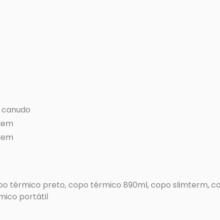
1 canudo
agem
agem
o térmico preto, copo térmico 890ml, copo slimterm, co
mico portátil