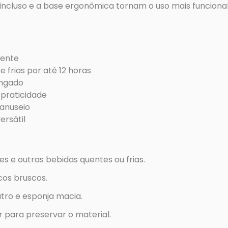
incluso e a base ergonômica tornam o uso mais funcional
iente
 frias por até 12 horas
ongado
praticidade
anuseio
ersátil
es e outras bebidas quentes ou frias.
cos bruscos.
ro e esponja macia.
para preservar o material.