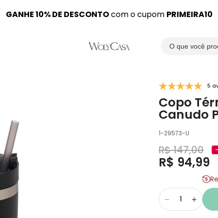
ja oficial das marcas
GANHE 10% DE DESCONTO
GANHE MAIS 5% DE DESCONTO
Em até
WOLFF
12x SEM JUROS
,
LYOR
com o cupom
e
ROJEMAC PROFISSI
no PIX
PRIMEIRA10
Pesquisar
5 a
Copo Tér
Canudo P
SKU:
1-29573-U
R$ 147,00
Preço
Preço
promocional
R$ 94,99
normal
Re
Diminuir
Aumen
a
a