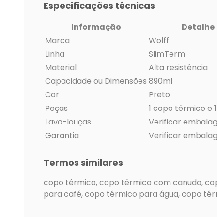
Especificações técnicas
Informação
Detalhe
Marca
Wolff
Linha
SlimTerm
Material
Alta resistência
Capacidade ou Dimensões
890ml
Cor
Preto
Peças
1 copo térmico e 
Lava-louças
Verificar embal
Garantia
Verificar embal
Termos similares
copo térmico, copo térmico com canudo, cop
para café, copo térmico para água, copo tér