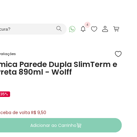
ONAL
4
Carrinho
valiações
mica Parede Dupla SlimTerm e
reta 890ml - Wolff
-35%
ceba de volta R$ 9,50
Adicionar ao Carrinho
tar